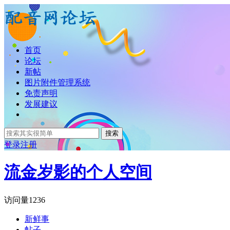
首页
论坛
新帖
图片附件管理系统
免责声明
发展建议
搜索
登录
注册
流金岁影的个人空间
访问量
1236
新鲜事
帖子