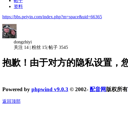
帖子
资料
https://bbs.peiyin.com/index.php?m=space&uid=66365
dongzhiyi
关注
14
|
粉丝
15
|
帖子
3545
抱歉！由于对方的隐私设置，
Powered by
phpwind v9.0.3
© 2002-
配音网
版权所有
返回顶部