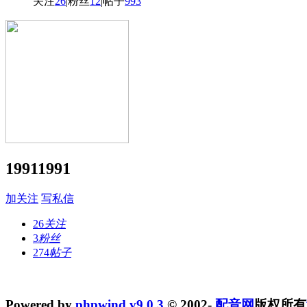
关注
26
|
粉丝
12
|
帖子
993
19911991
加关注
写私信
26
关注
3
粉丝
274
帖子
Powered by
phpwind v9.0.3
© 2002-
配音网
版权所有