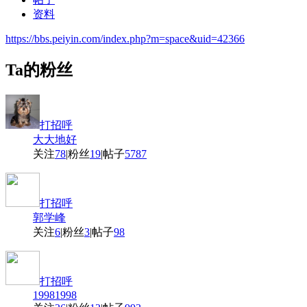
资料
https://bbs.peiyin.com/index.php?m=space&uid=42366
Ta的粉丝
打招呼
大大地好
关注
78
|
粉丝
19
|
帖子
5787
打招呼
郭学峰
关注
6
|
粉丝
3
|
帖子
98
打招呼
19981998