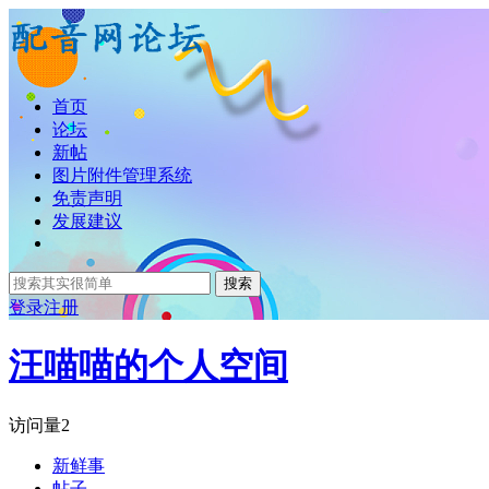
首页
论坛
新帖
图片附件管理系统
免责声明
发展建议
搜索
登录
注册
汪喵喵的个人空间
访问量
2
新鲜事
帖子