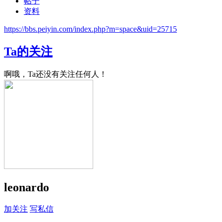
帖子
资料
https://bbs.peiyin.com/index.php?m=space&uid=25715
Ta的关注
啊哦，Ta还没有关注任何人！
leonardo
加关注
写私信