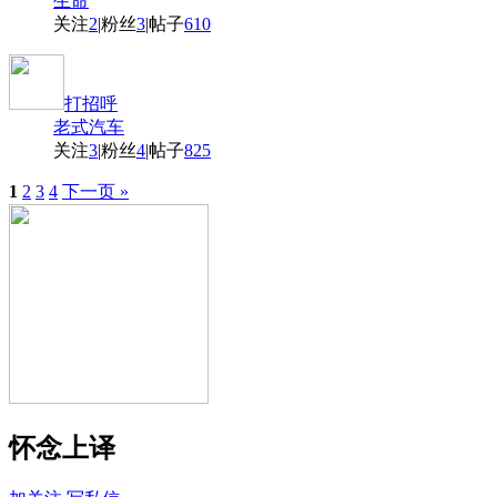
生命
关注
2
|
粉丝
3
|
帖子
610
打招呼
老式汽车
关注
3
|
粉丝
4
|
帖子
825
1
2
3
4
下一页 »
怀念上译