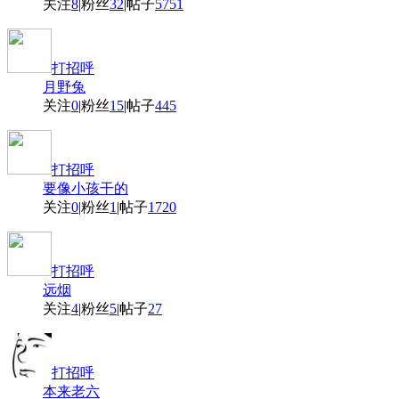
关注
8
|
粉丝
32
|
帖子
5751
打招呼
月野兔
关注
0
|
粉丝
15
|
帖子
445
打招呼
要像小孩干的
关注
0
|
粉丝
1
|
帖子
1720
打招呼
远烟
关注
4
|
粉丝
5
|
帖子
27
打招呼
本来老六