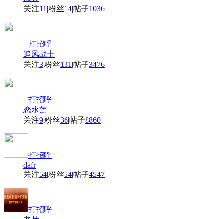
关注
11
|
粉丝
14
|
帖子
1036
打招呼
追风战士
关注
3
|
粉丝
131
|
帖子
3476
打招呼
恋水莲
关注
9
|
粉丝
36
|
帖子
8860
打招呼
dafr
关注
54
|
粉丝
54
|
帖子
4547
打招呼