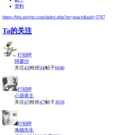
资料
https://bbs.peiyin.com/index.php?m=space&uid=3767
Ta的关注
打招呼
阿廖沙
关注
43
|
粉丝
94
|
帖子
6946
打招呼
心源斋主
关注
47
|
粉丝
47
|
帖子
3018
打招呼
海德先生