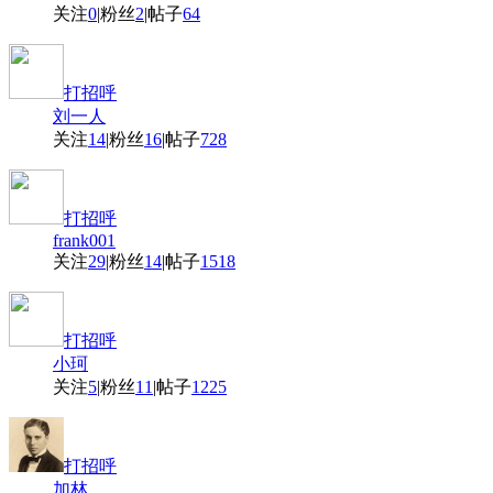
关注
0
|
粉丝
2
|
帖子
64
打招呼
刘一人
关注
14
|
粉丝
16
|
帖子
728
打招呼
frank001
关注
29
|
粉丝
14
|
帖子
1518
打招呼
小珂
关注
5
|
粉丝
11
|
帖子
1225
打招呼
加林