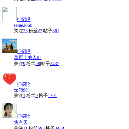
打招呼
seme2060
关注
25
|
粉丝
22
|
帖子
861
打招呼
草原上的人们
关注
9
|
粉丝
58
|
帖子
2437
打招呼
xp7890
关注
1
|
粉丝
9
|
帖子
1701
打招呼
焦有天
关注
31
|
粉丝
693
|
帖子
3438