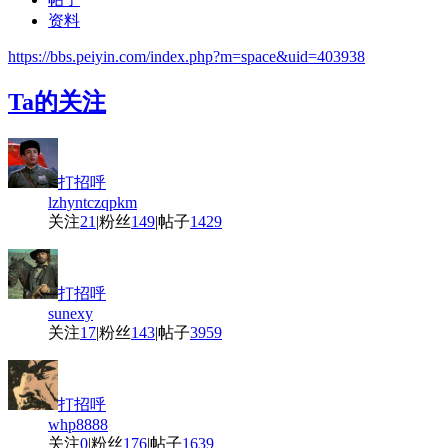
资料
https://bbs.peiyin.com/index.php?m=space&uid=403938
Ta的关注
打招呼
lzhyntczqpkm
关注
21
|
粉丝
149
|
帖子
1429
打招呼
sunexy
关注
17
|
粉丝
143
|
帖子
3959
打招呼
whp8888
关注
0
|
粉丝
176
|
帖子
1639