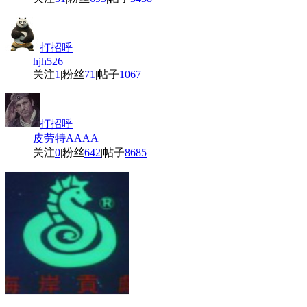
打招呼
hjh526
关注
1
|
粉丝
71
|
帖子
1067
打招呼
皮劳特AAAA
关注
0
|
粉丝
642
|
帖子
8685