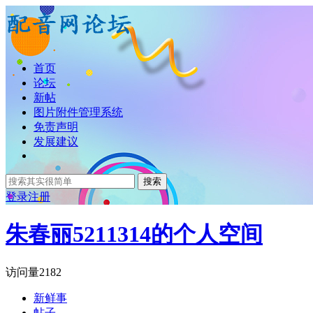
首页
论坛
新帖
图片附件管理系统
免责声明
发展建议
搜索
登录
注册
朱春丽5211314的个人空间
访问量
2182
新鲜事
帖子