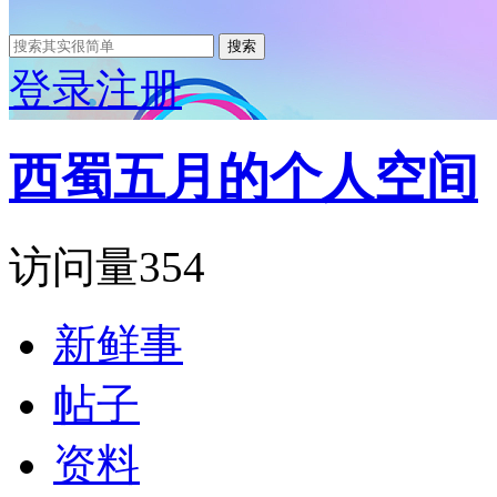
搜索
登录
注册
西蜀五月的个人空间
访问量
354
新鲜事
帖子
资料