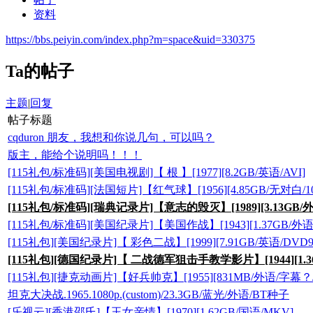
资料
https://bbs.peiyin.com/index.php?m=space&uid=330375
Ta的帖子
主题
|
回复
帖子标题
cqduron 朋友，我想和你说几句，可以吗？
版主，能给个说明吗！！！
[115礼包/标准码][美国电视剧]【 根 】[1977][8.2GB/英语/AVI]
[115礼包/标准码][法国短片]【红气球】[1956][4.85GB/无对白/10
[115礼包/标准码][瑞典记录片]【意志的毁灭】[1989][3.13GB/外语
[115礼包/标准码][美国纪录片]【美国作战】[1943][1.37GB/外语/D
[115礼包][美国纪录片]【 彩色二战】[1999][7.91GB/英语/DVD9
[115礼包][德国纪录片]【 二战德军狙击手教学影片】[1944][1.36
[115礼包][捷克动画片]【好兵帅克】[1955][831MB/外语/字幕？/
坦克大决战.1965.1080p.(custom)/23.3GB/蓝光/外语/BT种子
[乐视云][香港邵氏]【玉女亲情】[1970][1.62GB/国语/MKV]