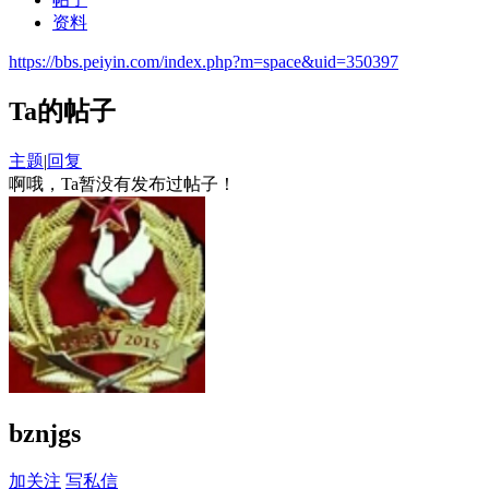
资料
https://bbs.peiyin.com/index.php?m=space&uid=350397
Ta的帖子
主题
|
回复
啊哦，Ta暂没有发布过帖子！
bznjgs
加关注
写私信