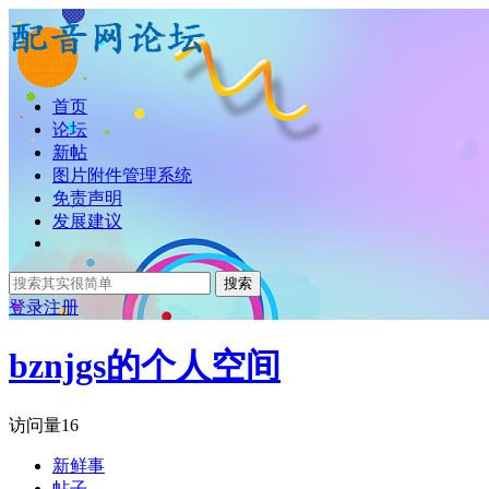
首页
论坛
新帖
图片附件管理系统
免责声明
发展建议
搜索
登录
注册
bznjgs的个人空间
访问量
16
新鲜事
帖子