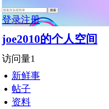
搜索
登录
注册
joe2010的个人空间
访问量
1
新鲜事
帖子
资料