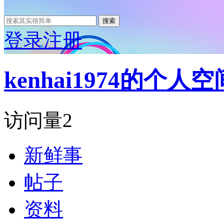
搜索
登录
注册
kenhai1974的个人空
访问量
2
新鲜事
帖子
资料