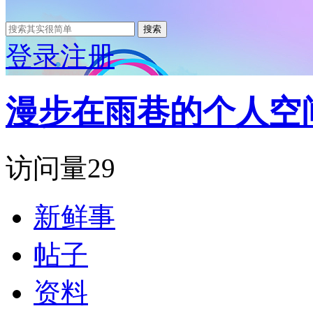
搜索
登录
注册
漫步在雨巷的个人空
访问量
29
新鲜事
帖子
资料