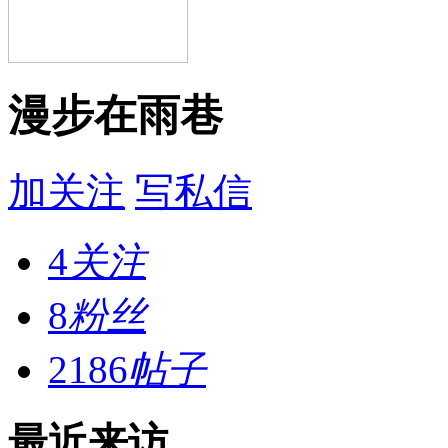
漫步在雨巷
加关注
写私信
4
关注
8
粉丝
2186
帖子
最近来访