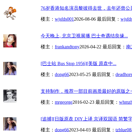
76岁香港知名演员黎彼得去世，去年还曾公开
楼主：
wjsfds001
2026-08-06
最后回复：
wjsfd
今天晚上, 北京卫视展播 巴士奇遇结良缘...
楼主：
frankandtony
2026-04-22
最后回复：
南
[巴士站 Bus Stop 1956][美版 原盘中...
楼主：
dong66
2023-05-25
最后回复：
deadhor
支持制作，推荐一部目前画质最好的原版之一：
楼主：
mrgeorge
2016-02-23
最后回复：
whmz
[追捕][日版原盘 DIY上译 京译双国语 简繁字幕
楼主：
dong66
2023-04-03
最后回复：
tzblue
08