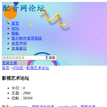
首页
论坛
新帖
图片附件管理系统
免责声明
发展建议
搜索
登录
注册
首页
>
讨论区
>
影视艺术论坛
影视艺术论坛
今日：
0
主题：
2960
总帖：
58304
版主：
mrgeorge
，
盛世才出佳杰
，
yuanhao119
，
黑郁金香