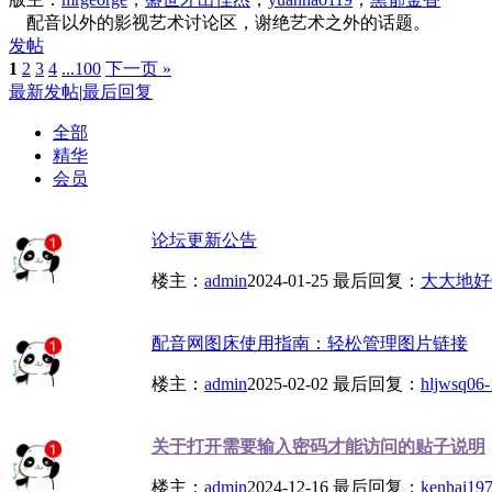
配音以外的影视艺术讨论区，谢绝艺术之外的话题。
发帖
1
2
3
4
...100
下一页 »
最新发帖
|
最后回复
全部
精华
会员
论坛更新公告
楼主：
admin
2024-01-25
最后回复：
大大地好
配音网图床使用指南：轻松管理图片链接
楼主：
admin
2025-02-02
最后回复：
hljwsq
06-
关于打开需要输入密码才能访问的贴子说明
楼主：
admin
2024-12-16
最后回复：
kenhai19