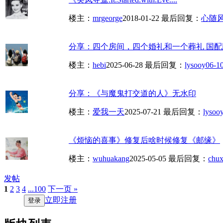
楼主：
mrgeorge
2018-01-22
最后回复：
心随
分享：四个房间，四个婚礼和一个葬礼 国配
楼主：
hebi
2025-06-28
最后回复：
lysooy
06-10
分享：《与魔鬼打交道的人》无水印
楼主：
爱我一天
2025-07-21
最后回复：
lysoo
《烦恼的喜事》修复后啥时候修复《邮缘》
楼主：
wuhuakang
2025-05-05
最后回复：
chu
发帖
1
2
3
4
...100
下一页 »
立即注册
登录