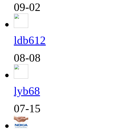
09-02
ldb612
08-08
lyb68
07-15