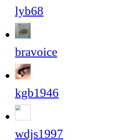
lyb68
bravoice
kgb1946
wdjs1997