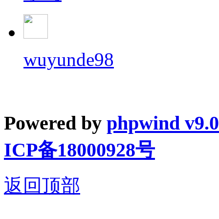
wuyunde98
Powered by
phpwind v9.0
ICP备18000928号
返回顶部