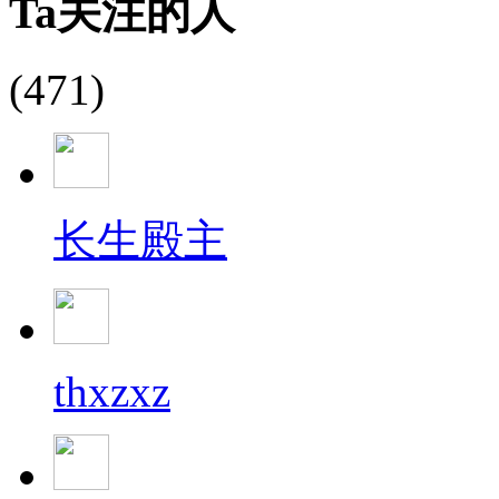
Ta关注的人
(471)
长生殿主
thxzxz