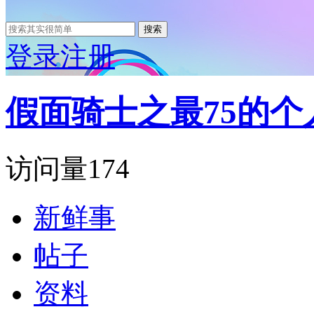
搜索
登录
注册
假面骑士之最75的个
访问量
174
新鲜事
帖子
资料