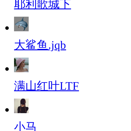
耶利歌城下
大鲨鱼.jqb
满山红叶LTF
小马