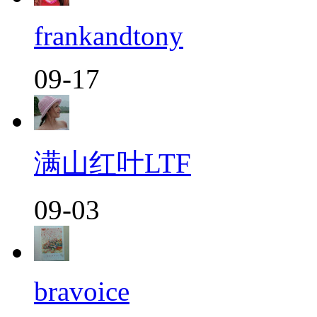
frankandtony
09-17
满山红叶LTF
09-03
bravoice