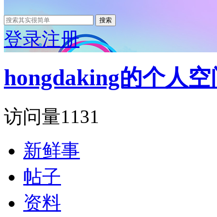
搜索
登录
注册
hongdaking的个人
访问量
1131
新鲜事
帖子
资料