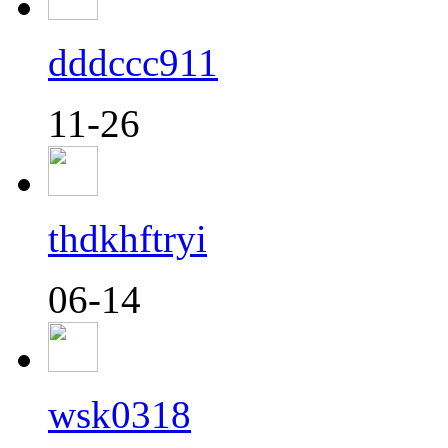
dddccc911
11-26
thdkhftryi
06-14
wsk0318