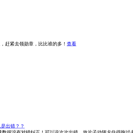
啦，赶紧去领勋章，比比谁的多！
查看
总是出错？？
致下载数据没有对错纠正！可以说次次出错，放片子动辄卡住得拖