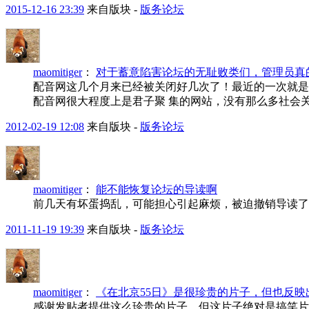
2015-12-16 23:39
来自版块 -
版务论坛
maomitiger
：
对于蓄意陷害论坛的无耻败类们，管理员真
配音网这几个月来已经被关闭好几次了！最近的一次就是
配音网很大程度上是君子聚 集的网站，没有那么多社会关
2012-02-19 12:08
来自版块 -
版务论坛
maomitiger
：
能不能恢复论坛的导读啊
前几天有坏蛋捣乱，可能担心引起麻烦，被迫撤销导读了
2011-11-19 19:39
来自版块 -
版务论坛
maomitiger
：
《在北京55日》是很珍贵的片子，但也反映
感谢发贴者提供这么珍贵的片子。但这片子绝对是搞笑片