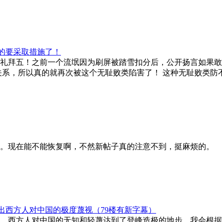
的要采取措施了！
礼拜五！之前一个流氓因为刷屏被踏雪扣分后，公开扬言如果敢
系，所以真的就再次被这个无耻败类陷害了！ 这种无耻败类防不胜
。现在能不能恢复啊，不然新帖子真的注意不到，挺麻烦的。
出西方人对中国的极度蔑视（79楼有新字幕）
，西方人对中国的无知和轻蔑达到了登峰造极的地步，我会根据