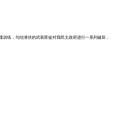
间谍训练，勾结潜伏的武装匪徒对我民主政府进行一系列破坏，