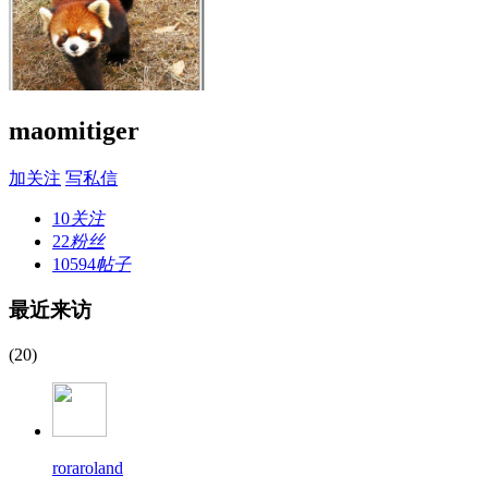
maomitiger
加关注
写私信
10
关注
22
粉丝
10594
帖子
最近来访
(20)
roraroland