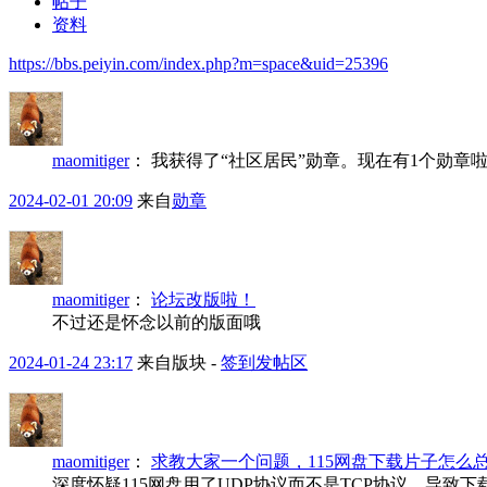
帖子
资料
https://bbs.peiyin.com/index.php?m=space&uid=25396
maomitiger
：
我获得了“社区居民”勋章。现在有1个勋章
2024-02-01 20:09
来自
勋章
maomitiger
：
论坛改版啦！
不过还是怀念以前的版面哦
2024-01-24 23:17
来自版块 -
签到发帖区
maomitiger
：
求教大家一个问题，115网盘下载片子怎么
深度怀疑115网盘用了UDP协议而不是TCP协议，导